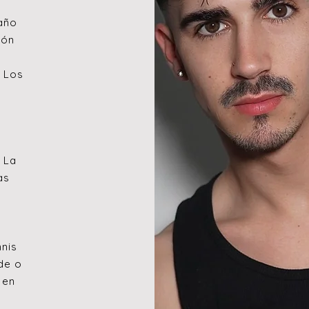
 año
ión
 Los
 La
as
nnis
de o
 en